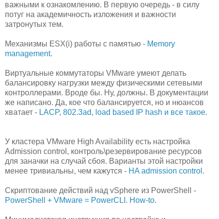
важными к ознакомлению. В первую очередь - в силу
потуг на академичность изложения и важности
затронутых тем.
Механизмы ESX(i) работы с памятью -
Memory
management
.
Виртуальные коммутаторы VMware умеют делать
балансировку нагрузки между физическими сетевыми
контроллерами. Вроде бы. Ну, должны. В документации
же написано. Да, кое что балансируется, но и нюансов
хватает -
LACP, 802.3ad, load based IP hash и все такое
.
У кластера VMware High Availability есть настройка
Admission control, контроль\резервирование ресурсов
для заначки на случай сбоя. Варианты этой настройки
менее тривиальны, чем кажутся -
HA admission control
.
Скриптование действий над vSphere из PowerShell -
PowerShell + VMware = PowerCLI. How-to
.