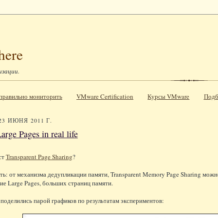
here
изации.
к правильно мониторить
VMware Certification
Курсы VMware
Подб
23 ИЮНЯ 2011 Г.
arge Pages in real life
ст
Transparent Page Sharing
?
ь: от механизма дедупликации памяти, Transparent Memory Page Sharing мож
ие Large Pages, больших страниц памяти.
 поделились парой графиков по результатам экспериментов: