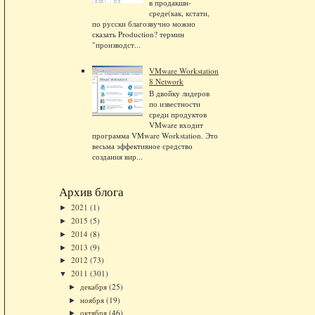
в продакшн-
среде(как, кстати,
по русски благозвучно можно
сказать Production? термин
"производст...
VMware Workstation
8 Network
В двойку лидеров
по известности
среди продуктов
VMware входит
программа VMware Workstation. Это
весьма эффективное средство
создания вир...
Архив блога
2021
(1)
►
2015
(5)
►
2014
(8)
►
2013
(9)
►
2012
(73)
►
2011
(301)
▼
декабря
(25)
►
ноября
(19)
►
октября
(46)
►