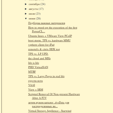
сентября
(24)
►
августа
(17)
►
июля
(23)
►
июня
(28)
▼
Подборка важных материалов
How to speed-up the execution of the first
PowerCL...
Ubuntu linux + VMware View PCoIP
boot storm. TPS vs. hardware MMU
vsphere client for iPad
remotefx & citrix HDX test
TPS vc. LP UPD.
the cloud and MHz
life is life
PHD VirtualSAN
MTBF
TPS vs. Large Pages in real life
грусти псто
VAAI
View + SRM
Scripted Removal Of Non-present Hardware
After A P2V
зачем нужен каталог .dvsData для
распределенных ви...
Virtual Storage Applience - Starwind