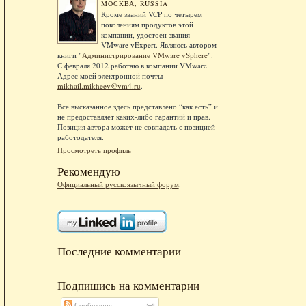
МОСКВА, RUSSIA
Кроме званий VCP по четырем
поколениям продуктов этой
компании, удостоен звания
VMware vExpert. Являюсь автором
книги "
Администрирование VMware vSphere
".
С февраля 2012 работаю в компании VMware.
Адрес моей электронной почты
mikhail.mikheev@vm4.ru
.
Все высказанное здесь представлено “как есть” и
не предоставляет каких-либо гарантий и прав.
Позиция автора может не совпадать с позицией
работодателя.
Просмотреть профиль
Рекомендую
Официальный русскоязычный форум
.
Последние комментарии
Подпишись на комментарии
Сообщения