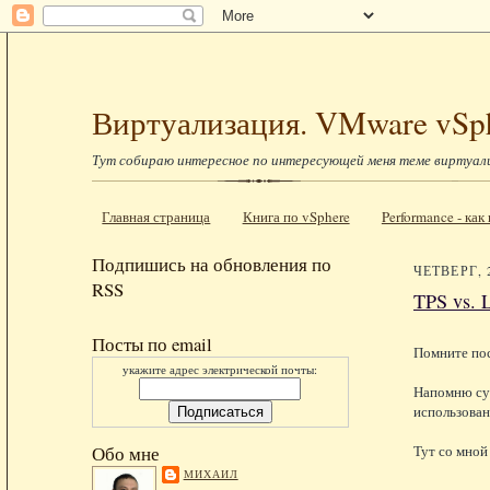
Виртуализация. VMware vSp
Тут собираю интересное по интересующей меня теме виртуал
Главная страница
Книга по vSphere
Performance - ка
Подпишись на обновления по
ЧЕТВЕРГ, 
RSS
TPS vs. L
Посты по email
Помните по
укажите адрес электрической почты:
Напомню сут
использован
Тут со мной
Обо мне
МИХАИЛ