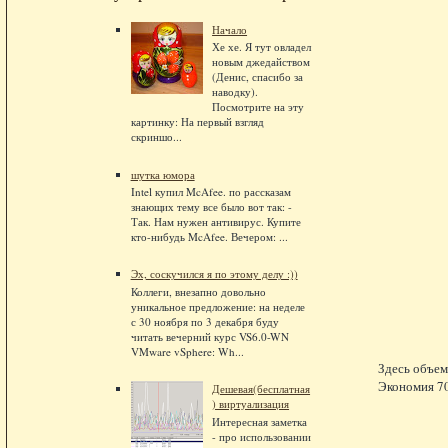
Начало
Хе хе. Я тут овладел
новым джедайством
(Денис, спасибо за
наводку).
Посмотрите на эту
картинку: На первый взгляд
скриншо...
шутка юмора
Intel купил McAfee. по рассказам
знающих тему все было вот так: -
Так. Нам нужен антивирус. Купите
кто-нибудь McAfee. Вечером: ...
Эх, соскучился я по этому делу :))
Коллеги, внезапно довольно
уникальное предложение: на неделе
с 30 ноября по 3 декабря буду
читать вечерний курс VS6.0-WN
VMware vSphere: Wh...
Здесь объем
Экономия 70
Дешевая(бесплатная
) виртуализация
Интересная заметка
- про использовании