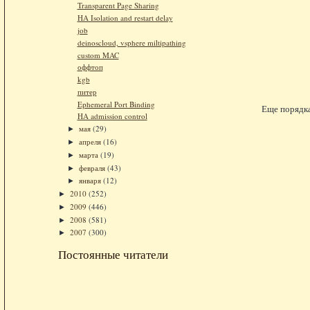
Transparent Page Sharing
HA Isolation and restart delay
job
deinoscloud, vsphere miltipathing
custom MAC
оффтоп
kgb
питер
Ephemeral Port Binding
Еще порядка
HA admission control
мая
(29)
►
апреля
(16)
►
марта
(19)
►
февраля
(43)
►
января
(12)
►
2010
(252)
►
2009
(446)
►
2008
(581)
►
2007
(300)
►
Постоянные читатели