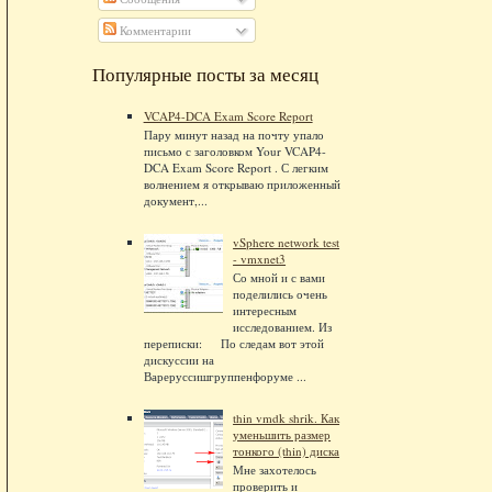
Комментарии
Популярные посты за месяц
VCAP4-DCA Exam Score Report
Пару минут назад на почту упало
письмо с заголовком Your VCAP4-
DCA Exam Score Report . С легким
волнением я открываю приложенный
документ,...
vSphere network test
- vmxnet3
Со мной и с вами
поделились очень
интересным
исследованием. Из
переписки: По следам вот этой
дискуссии на
Вареруссишгруппенфоруме ...
thin vmdk shrik. Как
уменьшить размер
тонкого (thin) диска
Мне захотелось
проверить и