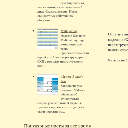
резюмировать то,
как же можно схлопнуть тонкий
диск. Сначала резюме: После
стандартных действий по
обнулени...
Multipathing
Обратите вн
Недавно был пост
G
выделено (
Multipathing , про
доморощенные
перезагружа
тесты
памяти опус
производительности
одной и той же инфраструктуры и
Чуть ли не 
СХД с модулем многопутевости
род...
vSphere 5 what's
new
Как многие уже
слышали, VMware
объявила об
относительно
скором релизе пятой вСферы - в
третьем квартале этого года. Уже
стали известны по...
Популярные посты за все время