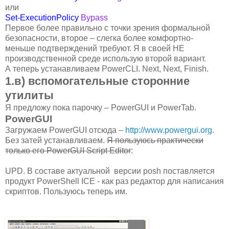
или
Set-ExecutionPolicy
Bypass
Первое более правильно с точки зрения формальной
безопасности, второе – слегка более комфортно-
меньше подтверждений требуют. Я в своей НЕ
производственной среде использую второй вариант.
А теперь устанавливаем PowerCLI. Next, Next, Finish.
1.в) вспомогательные сторонние
утилиты
Я предложу пока парочку – PowerGUI и PowerTab.
PowerGUI
Загружаем PowerGUI отсюда –
http://www.powergui.org
.
Без затей устанавливаем.
Я пользуюсь практически
только его PowerGUI Script Editor
:
UPD. В составе актуальной версии posh поставляется
продукт PowerShell ICE - как раз редактор для написания
скриптов. Пользуюсь теперь им.