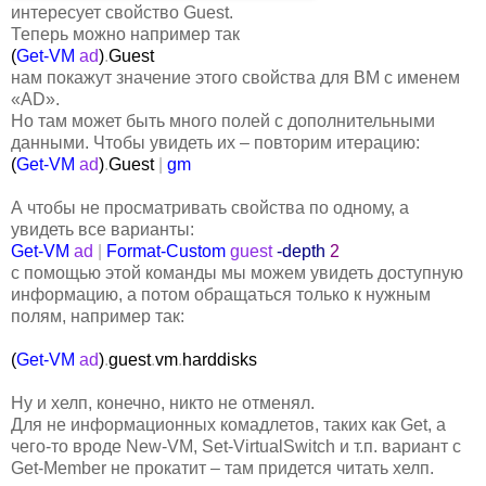
интересует свойство Guest.
Теперь можно например так
(
Get-VM
ad
)
.
Guest
нам покажут значение этого свойства для ВМ с именем
«AD».
Но там может быть много полей с дополнительными
данными. Чтобы увидеть их – повторим итерацию:
(
Get-VM
ad
)
.
Guest
|
gm
А чтобы не просматривать свойства по одному, а
увидеть все варианты:
Get-VM
ad
|
Format-Custom
guest
-depth
2
с помощью этой команды мы можем увидеть доступную
информацию, а потом обращаться только к нужным
полям, например так:
(
Get-VM
ad
)
.
guest
.
vm
.
harddisks
Ну и хелп, конечно, никто не отменял.
Для не информационных комадлетов, таких как Get, а
чего-то вроде New-VM, Set-VirtualSwitch и т.п. вариант с
Get-Member не прокатит – там придется читать хелп.