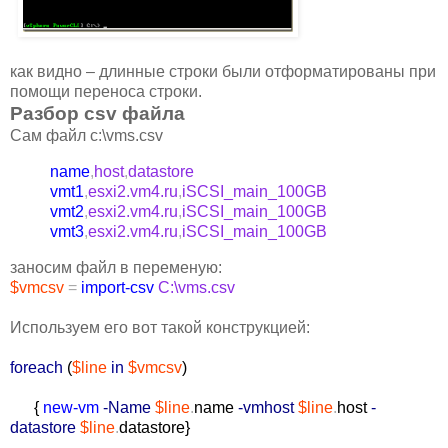
как видно – длинные строки были отформатированы при
помощи переноса строки.
Разбор csv файла
Сам файл c:\vms.csv
name
,
host
,
datastore
vmt1
,
esxi2.vm4.ru
,
iSCSI_main_100GB
vmt2
,
esxi2.vm4.ru
,
iSCSI_main_100GB
vmt3
,
esxi2.vm4.ru
,
iSCSI_main_100GB
заносим файл в переменую:
$vmcsv
=
import-csv
C:\vms.csv
Используем его вот такой конструкцией:
foreach
(
$line
in
$vmcsv
)
{
new-vm
-Name
$line
.
name
-vmhost
$line
.
host
-
datastore
$line
.
datastore
}