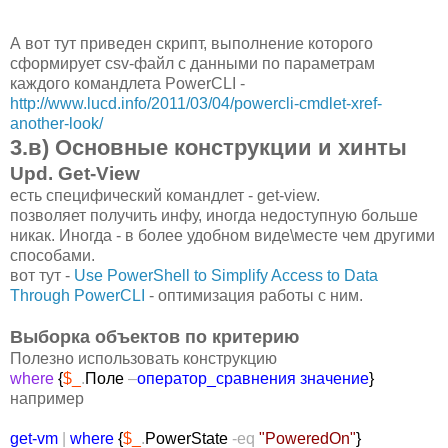
А вот тут приведен скрипт, выполнение которого
сформирует csv-файл с данными по параметрам
каждого командлета PowerCLI -
http://www.lucd.info/2011/03/04/powercli-cmdlet-xref-
another-look/
3.в) Основные конструкции и хинты
Upd. Get-View
есть специфический командлет - get-view.
позволяет получить инфу, иногда недоступную больше
никак. Иногда - в более удобном виде\месте чем другими
способами.
вот тут -
Use PowerShell to Simplify Access to Data
Through PowerCLI
- оптимизация работы с ним.
Выборка объектов по критерию
Полезно использовать конструкцию
where
{
$_
.
Поле
–
оператор_сравнения
значение
}
например
get-vm
|
where
{
$_
.
PowerState
-eq
"PoweredOn"
}