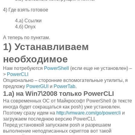
4) Где взять готовое
4.а) Ссылки
4.б) Onyx
А теперь по пунктам.
1) Устанавливаем
необходимое
Нам потребуются
PowerShell
(если еще не установлен) –
>
PowerCLI
Опционально – сторонние вспомогательные утилиты, я
предложу
PowerGUI
и
PowerTab
.
1.а) на Win7\2008 только PowerCLI
На современных ОС от Майкрософт PowerShell (в тексте
иногда будет сокращаться как posh) уже установлен.
Поэтому сразу идем на
http://vmware.com/go/powercli
и
загружаем последнюю версию PowerCLI.
Перед установкой запускаем posh и разрешаем
выполнение неподписанных скриптов вот такой