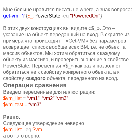
Мне больше нравится писать не where, а знак вопроса:
get-vm
|
?
{
$_
.
PowerState
-eq
"PoweredOn"
}
В этих двух конструкциях вы видите «$_». Это –
указание на объект, переданный на вход. В скрипте из
примера что происходит – «Get-VM» без параметров
возвращает список вообще всех ВМ, т.е. не объект, а
массив объектов. Мы хотим обратиться к каждому
объекту из массива, и проверить значение в свойстве
PowerState. Переменная «$_» как раз и позволяет
обратиться не к свойству конкретного объекта, а к
свойству
каждого
объекта, переданного на вход.
Операции сравнения
Введем переменные для иллюстрации:
$vm_list
=
“vm1”
,
“vm2”
,
”vm3”
$vm_test
=
“vm3”
Равно
.
Следующее утверждение неверно
$vm_list
–eq
$vm
а вот это верно: