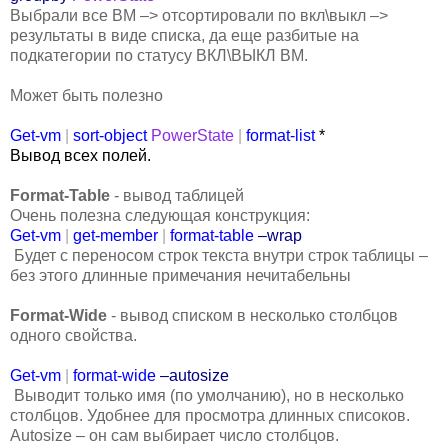
Выбрали все ВМ –> отсортировали по вкл\выкл –>
результаты в виде списка, да еще разбитые на
подкатегории по статусу ВКЛ\ВЫКЛ ВМ.
Может быть полезно
Get-vm
|
sort-object
PowerState
|
format-list
*
Вывод всех полей.
Format
-
Table
- вывод таблицей
Очень полезна следующая конструкция:
Get-vm
|
get-member
|
format-table
–wrap
Будет с переносом строк текста внутри строк таблицы –
без этого длинные примечания нечитабельны
Format
-
Wide
- вывод списком в несколько столбцов
одного свойства.
Get-vm
|
format-wide
–autosize
Выводит только имя (по умолчанию), но в несколько
столбцов. Удобнее для просмотра длинных списоков.
Autosize – он сам выбирает число столбцов.