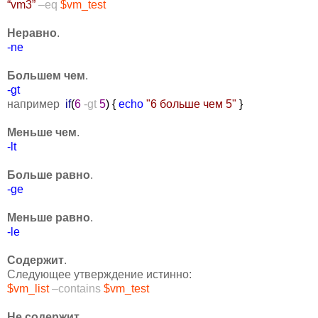
“vm3”
–eq
$vm_test
Неравно
.
-ne
Большем чем
.
-gt
например
if
(
6
-gt
5
)
{
echo
"6 больше чем 5"
}
Меньше чем
.
-lt
Больше равно
.
-ge
Меньше равно
.
-le
Содержит
.
Следующее утверждение истинно:
$vm_list
–contains
$vm_test
Не содержит
.