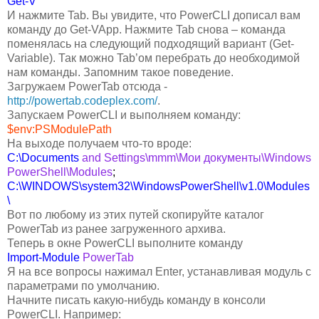
Get-V
И нажмите Tab. Вы увидите, что PowerCLI дописал вам
команду до Get-VApp. Нажмите Tab снова – команда
поменялась на следующий подходящий вариант (Get-
Variable). Так можно Tab’ом перебрать до необходимой
нам команды. Запомним такое поведение.
Загружаем PowerTab отсюда -
http://powertab.codeplex.com/
.
Запускаем PowerCLI и выполняем команду:
$env:PSModulePath
На выходе получаем что-то вроде:
C:\Documents
and
Settings\mmm\Мои
документы\Windows
PowerShell\Modules
;
C:\WINDOWS\system32\WindowsPowerShell\v1.0\Modules
\
Вот по любому из этих путей скопируйте каталог
PowerTab из ранее загруженного архива.
Теперь в окне PowerCLI выполните команду
Import-Module
PowerTab
Я на все вопросы нажимал Enter, устанавливая модуль с
параметрами по умолчанию.
Начните писать какую-нибудь команду в консоли
PowerCLI. Например: