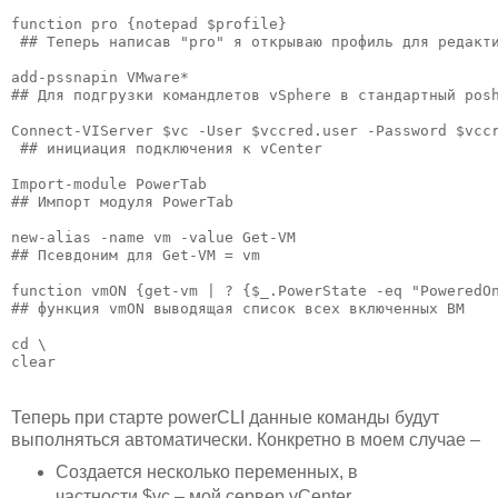
function pro {notepad $profile} 

 ## Теперь написав "pro" я открываю профиль для редакти
add-pssnapin VMware*

## Для подгрузки командлетов vSphere в стандартный posh
Connect-VIServer $vc -User $vccred.user -Password $vccr
 ## инициация подключения к vCenter

Import-module PowerTab  

## Импорт модуля PowerTab

new-alias -name vm -value Get-VM  

## Псевдоним для Get-VM = vm

function vmON {get-vm | ? {$_.PowerState -eq "PoweredOn
## функция vmON выводящая список всех включенных ВМ

cd \

Теперь при старте powerCLI данные команды будут
выполняться автоматически. Конкретно в моем случае –
Создается несколько переменных, в
частности $vc – мой сервер vCenter.