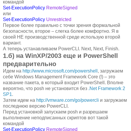
командой
Set-ExecutionPolicy
RemoteSigned
или
Set-ExecutionPolicy
Unrestricted
Первое более правильно с точки зрения формальной
безопасности, второе – слегка более комфортно. Я в
своей НЕ производственной среде использую второй
вариант.
А теперь устанавливаем PowerCLI. Next, Next, Finish.
1.б) на WinXP/2003 еще и PowerShell
предварительно
Идем на
http://www.microsoft.com/powershell
, загружаем
себе Windows Management Framework Core (!) – это
название пакета, в который входит PowerShell. Вполне
вероятно, что posh не установится без
.Net Framework 2
SP1
.
Затем идем на
http://vmware.com/go/powercli
и загружаем
последнюю версию PowerCLI.
Перед установкой запускаем posh и разрешаем
выполнение неподписанных скриптов вот такой
командой
Set-ExecutionPolicy
RemoteSigned