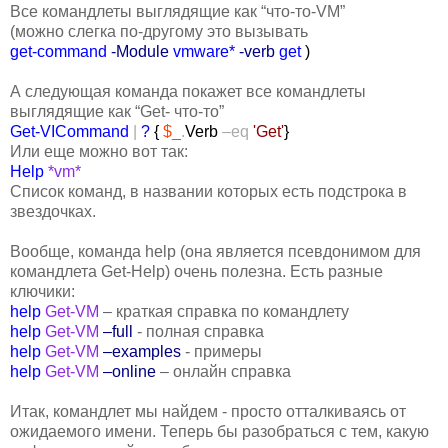
Все командлеты выглядящие как “что-то-VM”
(можно слегка по-другому это вызывать
get-command
-Module
vmware*
-verb
get
)
А следующая команда покажет все командлеты
выглядящие как “Get- что-то”
Get-VICommand
|
?
{
$_
.
Verb
–eq
'Get'
}
Или еще можно вот так:
Help
*vm*
Список команд, в названии которых есть подстрока в
звездочках.
Вообще, команда help (она является псевдонимом для
командлета Get-Help) очень полезна. Есть разные
ключики:
help
Get-VM
– краткая справка по командлету
help
Get-VM
–full
- полная справка
help
Get-VM
–examples
- примеры
help
Get-VM
–online
– онлайн справка
Итак, командлет мы найдем - просто отталкиваясь от
ожидаемого имени. Теперь бы разобраться с тем, какую