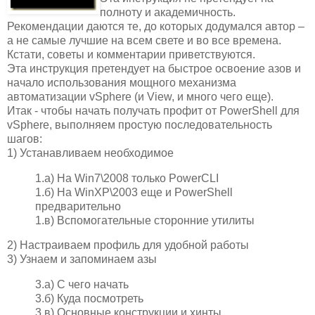
полноту и академичность.
Рекомендации даются те, до которых додумался автор –
а не самые лучшие на всем свете и во все времена.
Кстати, советы и комментарии приветствуются.
Эта инструкция претендует на быстрое освоение азов и
начало использования мощного механизма
автоматизации vSphere (и View, и много чего еще).
Итак - чтобы начать получать профит от PowerShell для
vSphere, выполняем простую последовательность
шагов:
1) Устанавливаем необходимое
1.а) На Win7\2008 только PowerCLI
1.б) На WinXP\2003 еще и PowerShell
предварительно
1.в) Вспомогательные сторонние утилиты
2) Настраиваем профиль для удобной работы
3) Узнаем и запоминаем азы
3.а) С чего начать
3.б) Куда посмотреть
3.в) Основные конструкции и хинты