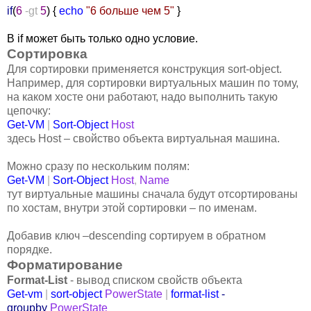
if
(
6
-gt
5
)
{
echo
"6 больше чем 5"
}
В if может быть только одно условие.
Сортировка
Для сортировки применяется конструкция sort-object.
Например, для сортировки виртуальных машин по тому,
на каком хосте они работают, надо выполнить такую
цепочку:
Get-VM
|
Sort-Object
Host
здесь Host – свойство объекта виртуальная машина.
Можно сразу по нескольким полям:
Get-VM
|
Sort-Object
Host
,
Name
тут виртуальные машины сначала будут отсортированы
по хостам, внутри этой сортировки – по именам.
Добавив ключ –descending сортируем в обратном
порядке.
Форматирование
Format
-
List
- вывод списком свойств объекта
Get-vm
|
sort-object
PowerState
|
format-list
-
groupby
PowerState