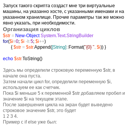
Запуск такого скрипта создаст мне три виртуальные
машины, на указанно хосте, с указанными именами и на
указанном хранилище. Прочие параметры так же можно
явно указать, при необходимости.
Организация циклов
$str
=
New-Object
System.Text.StringBuilder
for
(
$i
=
0
;
$i
-lt
5
;
$i
++
)
{
$str
=
$str
.
Append
(
[String]
::
Format
(
"{0} "
,
$i
)
)
}
echo
$str
.
ToString
(
)
Здесь мы определили строковую переменную $str, в
начале она пуста.
Затем начали цикл for, определили переменную $i,
используем ее как счетчик.
Пока $i меньше 5 к переменной $str добавляем пробел и
значение $i на текущем этапе.
После завершения цикла на экран будет выведено
строковое значение $str, это будет
1 2 3 4.
Пример с if else уже был: