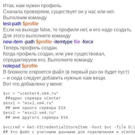
Итак, нам нужен профиль.
Сначала проверяем, существует он у нас или нет.
Выполним команду
test-path
$profile
Если на выходе false, то профиля нет, и его надо создать.
Для этого выполните команду
new-item
-path
$profile
-itemtype
file
-force
Теперь профиль создан.
Когда профиль создан, или уже существовал,
отредактируем его. Выполните команду
notepad
$profile
В блокноте откроется файл (в первый раз он будет пуст)
– и сюда следует добавить нужные нам вещи.
Вот что добавлено у меня:
$vc = "vcenter4.vm4.ru" 

 ##адрес сервера vCenter

$esx1 = "esx1.vm4.ru" 

 ## имя одного сервера ESX

$esx2 = "esxi2.vm4.ru" 

 ## имя другого сервера ESX

$vccred = Get-VICredentialStoreItem -host $vc -file D:\
## Это файл с учетными данными для подключения к vCente