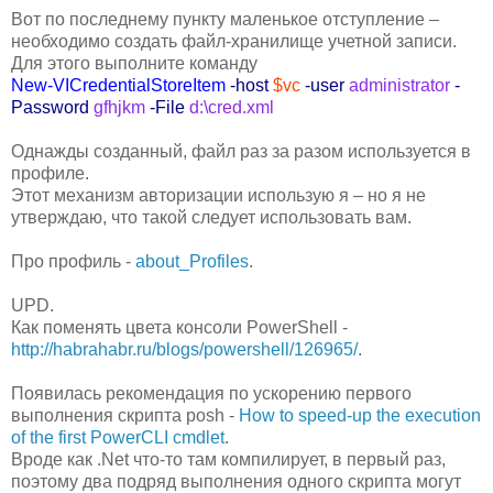
Вот по последнему пункту маленькое отступление –
необходимо создать файл-хранилище учетной записи.
Для этого выполните команду
New-VICredentialStoreItem
-host
$vc
-user
administrator
-
Password
gfhjkm
-File
d:\cred.xml
Однажды созданный, файл раз за разом используется в
профиле.
Этот механизм авторизации использую я – но я не
утверждаю, что такой следует использовать вам.
Про профиль -
about_Profiles
.
UPD.
Как поменять цвета консоли PowerShell -
http://habrahabr.ru/blogs/powershell/126965/
.
Появилась рекомендация по ускорению первого
выполнения скрипта posh -
How to speed-up the execution
of the first PowerCLI cmdlet
.
Вроде как .Net что-то там компилирует, в первый раз,
поэтому два подряд выполнения одного скрипта могут