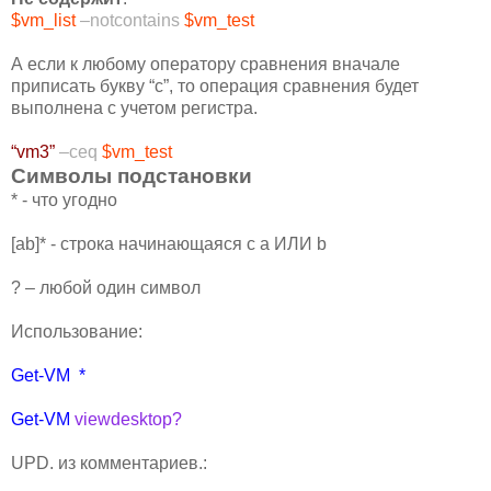
$vm_list
–notcontains
$vm_test
А если к любому оператору сравнения вначале
приписать букву “c”, то операция сравнения будет
выполнена с учетом регистра.
“vm3”
–сeq
$vm_test
Символы подстановки
* - что угодно
[ab]* - строка начинающаяся с a ИЛИ b
? – любой один символ
Использование:
Get-VM
*
Get-VM
viewdesktop?
UPD. из комментариев.: