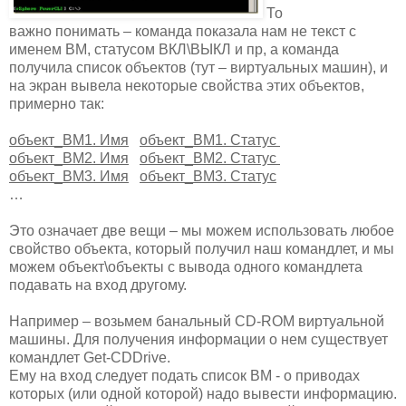
То
важно понимать – команда показала нам не текст с
именем ВМ, статусом ВКЛ\ВЫКЛ и пр, а команда
получила список объектов (тут – виртуальных машин), и
на экран вывела некоторые свойства этих объектов,
примерно так:
объект_ВМ1. Имя
объект_ВМ1. Статус
объект_ВМ2. Имя
объект_ВМ2. Статус
объект_ВМ3. Имя
объект_ВМ3. Статус
…
Это означает две вещи – мы можем использовать любое
свойство объекта, который получил наш командлет, и мы
можем объект\объекты с вывода одного командлета
подавать на вход другому.
Например – возьмем банальный CD-ROM виртуальной
машины. Для получения информации о нем существует
командлет Get-CDDrive.
Ему на вход следует подать список ВМ - о приводах
которых (или одной которой) надо вывести информацию.