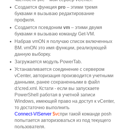
Создается функция
pro
– этими тремя
буквами я вызываю редактирование
профиля.
Создается псевдоним
vm
– этими двумя
буквами я вызываю команду Get-VM.
Набрав vmON я получаю список включенных
ВМ. vmON это имя функции, реализующей
данную выборку.
Загружается модуль PowerTab.
Устанавливается соединение с сервером
vCenter, авторизация производится учетными
данными, ранее сохраненными в файл
d:\cred.xml. Кстати - если вы запускаете
PowerShell работая в учетной записи
Windows, имеющей право на доступ к vCenter,
то достаточно выполнить
Connect-VIServer
$vc
при такой команде posh
попытается авторизоваться из под текущего
пользователя.