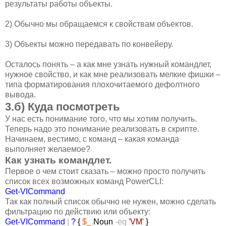
результаты работы объекты.
2) Обычно мы обращаемся к свойствам объектов.
3) Объекты можно передавать по конвейеру.
Осталось понять – а как мне узнать нужный командлет,
нужное свойство, и как мне реализовать мелкие фишки –
типа форматирования плохочитаемого дефолтного
вывода.
3.б) Куда посмотреть
У нас есть понимание того, что мы хотим получить.
Теперь надо это понимание реализовать в скрипте.
Начинаем, вестимо, с команд – какая команда
выполняет желаемое?
Как узнать командлет.
Первое о чем стоит сказать – можно просто получить
список всех возможных команд PowerCLI:
Get-VICommand
Так как полный список обычно не нужен, можно сделать
фильтрацию по действию или объекту:
Get-VICommand
|
?
{
$_
.
Noun
-eq
'VM'
}