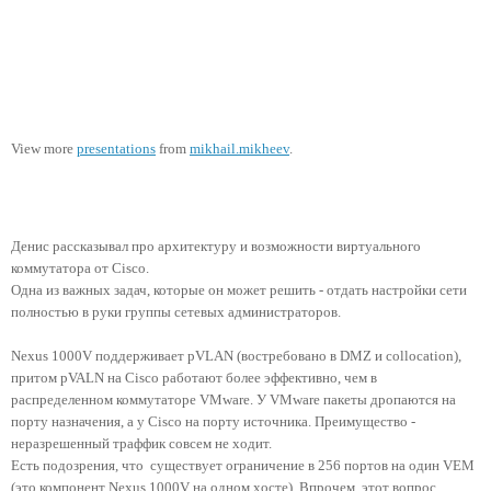
View more
presentations
from
mikhail.mikheev
.
Денис рассказывал про архитектуру и возможности виртуального
коммутатора от Cisco.
Одна из важных задач, которые он может решить - отдать настройки сети
полностью в руки группы сетевых администраторов.
Nexus 1000V поддерживает pVLAN
(востребовано в
DMZ
и
collocation),
притом pVALN на Cisco работают более эффективно, чем в
распределенном коммутаторе VMware. У VMware пакеты дропаются на
порту назначения, а у Cisco на порту источника. Преимущество -
неразрешенный траффик совсем не ходит.
Есть подозрения, что существует ограничение в 256 портов на один VEM
(это компонент Nexus 1000V на одном хосте). Впрочем, этот вопрос