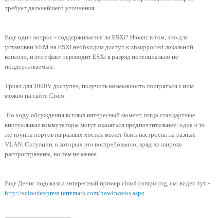
требует дальнейшего уточнения.
Еще один вопрос - поддерживается ли
ESXi? Нюанс в том, что для
установки VEM на ESXi необходим доступ к unsupported локальной
консоли, и этот факт переводит ESXi в разряд потенциально не
поддерживаемых.
Триал для
1000V доступен, получить возможность поиграться с ним
можно на сайте Cisco.
По ходу обсуждения всплыл интересный момент, когда стандартные
виртуальные коммутаторы могут оказаться предпочтительнее: одна и та
же группа портов на разных хостах может быть настроена на разные
VLAN. Ситуации, в которых это востребованно, вряд ли широко
распространены, но тем не менее.
Еще Денис подсказал интересный пример cloud computing, см. видео тут -
http://vcloudexpress.terremark.com/howitworks.aspx
.