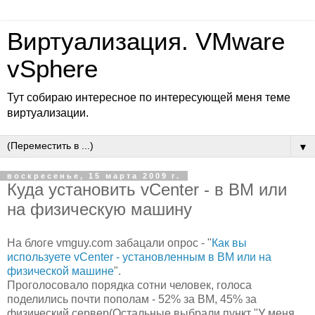
Виртуализация. VMware
vSphere
Тут собираю интересное по интересующей меня теме
виртуализации.
▼
воскресенье, 15 марта 2009 г.
Куда установить vCenter - в ВМ или
на физическую машину
На блоге vmguy.com забацали опрос - "
Как вы
используете vCenter - установленным в ВМ или на
физической машине
".
Проголосовало порядка сотни человек, голоса
поделились почти пополам - 52% за ВМ, 45% за
физический сервер(Остальные выбрали пункт "У меня