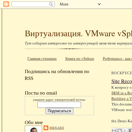
Виртуализация. VMware vSp
Тут собираю интересное по интересующей меня теме виртуал
Главная страница
Книга по vSphere
Performance - ка
Подпишись на обновления по
ВОСКРЕСЕН
RSS
Site Rec
К вопросу о
Посты по email
SRM in a Bo
Building a 
укажите адрес электрической почты:
This documen
VMware works
thx Denis Ka
Обо мне
МИХАИЛ