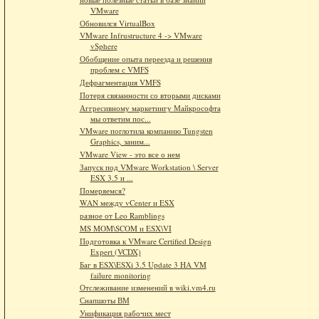
VMware
Обновился VirtualBox
VMware Infrustructure 4 -> VMware
vSphere
Обобщение опыта переезда и решения
проблем с VMFS
Дефрагментация VMFS
Потеря связанности со вторыми дисками
Аггресивному маркетингу Майкрософта
мы ответим пос...
VMware поглотила компанию Tungsten
Graphics, заним...
VMware View - это все о нем
Запуск под VMware Workstation \ Server
ESX 3.5 и ...
Померяемся?
WAN между vCenter и ESX
разное от Leo Ramblings
MS MOM\SCOM и ESX\VI
Подготовка к VMware Certified Design
Expert (VCDX)
Баг в ESX\ESXi 3.5 Update 3 HA VM
failure monitoring
Отслеживание изменений в wiki.vm4.ru
Снапшоты ВМ
Унификация рабочих мест