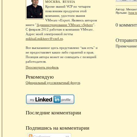
МОСКВА, RUSSIA
Кроме званий VCP по четырем
Автор:
Михаи
поколениям продуктов этой
Ярлыки:
how t
компании, удостоен звания
VMware vExpert. Являюсь автором
0 коммент
книги "
Администрирование VMware vSphere
".
С февраля 2012 работаю в компании VMware.
Адрес моей электронной почты
mikhail.mikheev@vm4.ru
.
Отправит
Примечание.
Все высказанное здесь представлено “как есть” и
не предоставляет каких-либо гарантий и прав.
Позиция автора может не совпадать с позицией
работодателя.
Просмотреть профиль
Рекомендую
Официальный русскоязычный форум
.
Последние комментарии
Подпишись на комментарии
Сообщения