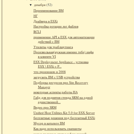
декабря
(52)
▼
Переименование ВМ
НГ
Драйвера в ESXi
Настройка ротации лог файлов
RCLI
применение API к ESX для автоматизации
действий с ВМ
Утилиты для траблшутинга
Произвольная(нужная именно тебе) инфа
в клиенте VI
ESX Deployment Appliance - устновка
ESX \ ESXi с P...
что произошло в 2008
загрузить ВМ с USB устройства
Подборка ресурсов про Site Recovery
Manager
некоторые аспекты работы HA
Гайд для поднятия стенда SRM на одной
единственной...
Видео про SRM
Unified Host Utilities Kit 5.0 for ESX Server
бесплатные решения под бесплатный ESXi
Мусор в каталоге ВМ
Как надо использовать снапшоты
новые полезные статьи в базе знаний