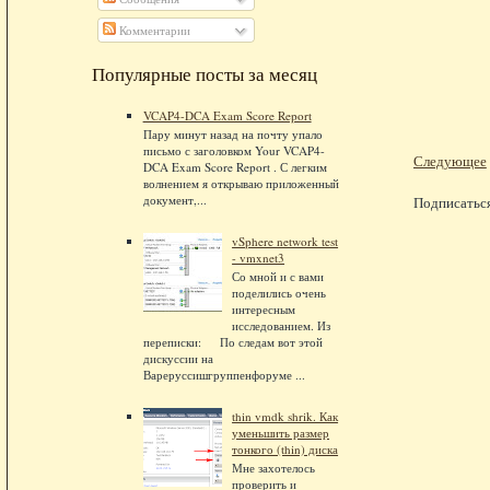
Комментарии
Популярные посты за месяц
VCAP4-DCA Exam Score Report
Пару минут назад на почту упало
письмо с заголовком Your VCAP4-
Следующее
DCA Exam Score Report . С легким
волнением я открываю приложенный
документ,...
Подписатьс
vSphere network test
- vmxnet3
Со мной и с вами
поделились очень
интересным
исследованием. Из
переписки: По следам вот этой
дискуссии на
Вареруссишгруппенфоруме ...
thin vmdk shrik. Как
уменьшить размер
тонкого (thin) диска
Мне захотелось
проверить и