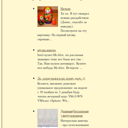
Начало
Хе хе. Я тут овладел
новым джедайством
(Денис, спасибо за
наводку).
Посмотрите на эту
картинку: На первый взгляд
скриншо...
шутка юмора
Intel купил McAfee. по рассказам
знающих тему все было вот так: -
Так. Нам нужен антивирус. Купите
кто-нибудь McAfee. Вечером: ...
Эх, соскучился я по этому делу :))
Коллеги, внезапно довольно
уникальное предложение: на неделе
с 30 ноября по 3 декабря буду
читать вечерний курс VS6.0-WN
VMware vSphere: Wh...
Дешевая(бесплатная
) виртуализация
Интересная заметка
- про использовании