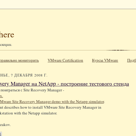
here
изации.
к правильно мониторить
VMware Certification
Курсы VMware
Подб
ЬЕ, 7 ДЕКАБРЯ 2008 Г.
overy Manager на NetApp - построение тестового стенда
 поиграться с Site Recovery Manager -
x.
VMware Site Recovery Manager demo with the Netapp simulator
.
t describes how to install VMware Site Recovery Manager in
tation with the Netapp simulator.
zakov.