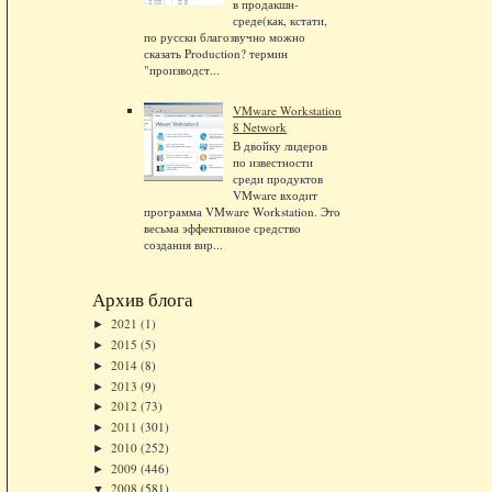
в продакшн-
среде(как, кстати,
по русски благозвучно можно
сказать Production? термин
"производст...
VMware Workstation
8 Network
В двойку лидеров
по известности
среди продуктов
VMware входит
программа VMware Workstation. Это
весьма эффективное средство
создания вир...
Архив блога
2021
(1)
►
2015
(5)
►
2014
(8)
►
2013
(9)
►
2012
(73)
►
2011
(301)
►
2010
(252)
►
2009
(446)
►
2008
(581)
▼