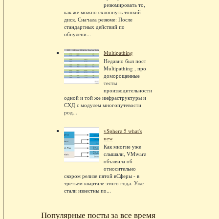
резюмировать то,
как же можно схлопнуть тонкий
диск. Сначала резюме: После
стандартных действий по
обнулени...
Multipathing
Недавно был пост
Multipathing , про
доморощенные
тесты
производительности
одной и той же инфраструктуры и
СХД с модулем многопутевости
род...
vSphere 5 what's
new
Как многие уже
слышали, VMware
объявила об
относительно
скором релизе пятой вСферы - в
третьем квартале этого года. Уже
стали известны по...
Популярные посты за все время