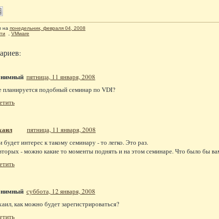
л
на
понедельник, февраля 04, 2008
ти
,
VMware
ариев:
онимный
пятница, 11 января, 2008
е планируется подобный семинар по VDI?
етить
хаил
пятница, 11 января, 2008
и будет интерес к такому семинару - то легко. Это раз.
вторых - можно какие то моменты поднять и на этом семинаре. Что было бы ва
етить
онимный
суббота, 12 января, 2008
аил, как можно будет зарегистрироваться?
етить