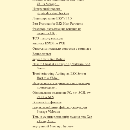
GUI к Storage ...
Интересный проект -
physical2virtual.backup
Лицензирование ESX\VI 3.5
Best Practices for ESX Host Partitions
Факторы, оказывающие влияние на
скорость СХД
TCO и виртуализация
загрузка ESX3i по PXE
Ответы на несколько вопросов с семинара
Вопрос\ответ
видео Citrix XenMotion
How to Cheat at Configuring VMware ESX
Server
Troubleshooting Adding an ESX Server
Host to a VMw...
Интересное исследование - тест разницы
производите...
Официальное сравнение FC, hw iSCSI, sw
iSCSI и NFS
Встреча 8го февраля
графический интерфейс под винду для
Storage VMotion
Тем, кому интересна информация про Xen
- Using Xen...
внутренний блог про hyper-v