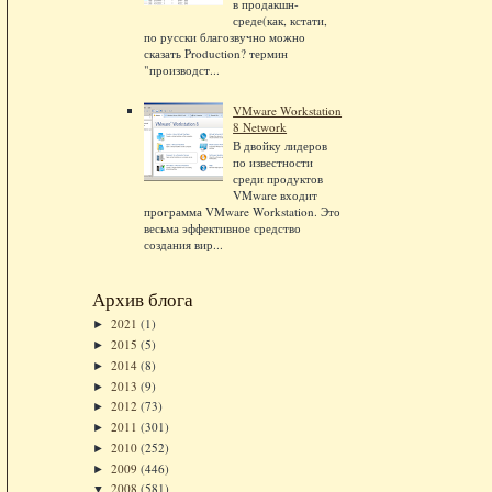
в продакшн-
среде(как, кстати,
по русски благозвучно можно
сказать Production? термин
"производст...
VMware Workstation
8 Network
В двойку лидеров
по известности
среди продуктов
VMware входит
программа VMware Workstation. Это
весьма эффективное средство
создания вир...
Архив блога
2021
(1)
►
2015
(5)
►
2014
(8)
►
2013
(9)
►
2012
(73)
►
2011
(301)
►
2010
(252)
►
2009
(446)
►
2008
(581)
▼