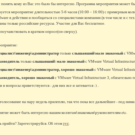
 понять кому из Вас это было бы интересно. Программа мероприятия может бы
руется мероприятие длительностью 5-6 часов (10:00 – 16:00) с примерным кол
are в действии и пообщаться со специалистами компании (в том числе и с те
ваны только российские ресурсы. Участие для Вас бесплатное.
поучавствовать в кратком опросе(он сверху).
роприятие:
ециалист\инженер\администрато
р
только
слышавший\мало знакомый
с VMwar
ководитель
только
слышавший\ мало знакомый
с VMware Virtual Infrastructu
ециалист\инженер\администрато
р,
хорошо знакомый
с VMware Virtual Infrast
ководитель,
хорошо знакомый
с VMware Virtual Infrastructure 3, обязательно 
и вопросы приветствуются - для них все и затевается :) .
 голосование на пару недель прилеплю, так что пока все дальнейшее - под ними
ятие может быть интересно вашим коллегам\знакомым\руковолителям etc.
 прийти? Зарегестрируйся. Об этом
тут
.