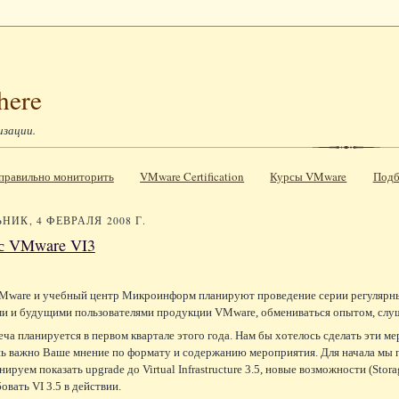
here
изации.
к правильно мониторить
VMware Certification
Курсы VMware
Подб
НИК, 4 ФЕВРАЛЯ 2008 Г.
 с VMware VI3
ware и учебный центр Микроинформ планируют проведение серии регулярных 
и и будущими пользователями продукции VMware, обмениваться опытом, слуш
еча планируется в первом квартале этого года. Нам бы хотелось сделать эти
нь важно Ваше мнение по формату и содержанию мероприятия. Для начала мы 
нируем показать upgrade до Virtual Infrastructure 3.5, новые возможности (Sto
овать VI 3.5 в действии.