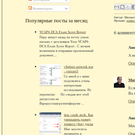
Комментарии
Автор:
Михаи
Популярные посты за месяц
Ярлыки:
новос
6 коммент
VCAP4-DCA Exam Score Report
Пару минут назад на почту упало
письмо с заголовком Your VCAP4-
DCA Exam Score Report . С легким
Ан
волнением я открываю приложенный
А н
документ,...
Отв
vSphere network test
- vmxnet3
Со мной и с вами
Ми
поделились очень
интересным
Есл
исследованием. Из
Во 
переписки: По следам вот этой
дискуссии на
Отв
Вареруссишгруппенфоруме ...
thin vmdk shrik. Как
Ан
уменьшить размер
тонкого (thin) диска
Мих
Мне захотелось
Отв
проверить и