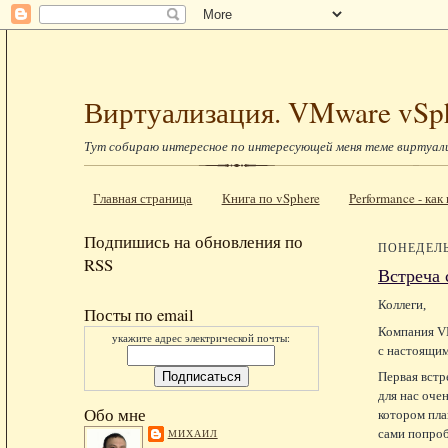
Виртуализация. VMware vSp
Тут собираю интересное по интересующей меня теме виртуал
Главная страница
Книга по vSphere
Performance - ка
Подпишись на обновления по
ПОНЕДЕЛЬ
RSS
Встреча
Коллеги,
Посты по email
Компания VM
укажите адрес электрической почты:
с настоящим
Первая встр
для нас оче
Обо мне
котором пла
сами попроб
МИХАИЛ