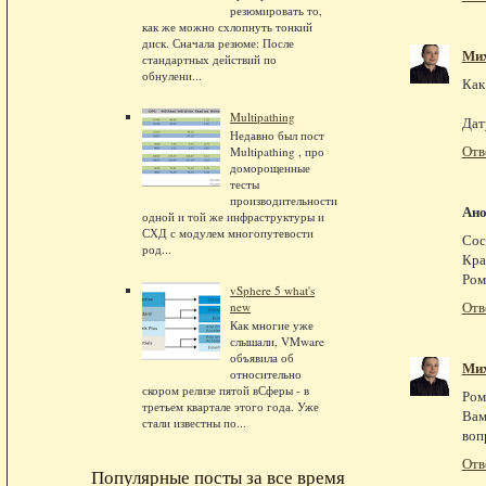
резюмировать то,
как же можно схлопнуть тонкий
диск. Сначала резюме: После
Ми
стандартных действий по
обнулени...
Как
Multipathing
Дат
Недавно был пост
Отв
Multipathing , про
доморощенные
тесты
производительности
Ан
одной и той же инфраструктуры и
СХД с модулем многопутевости
Сос
род...
Кра
Ром
vSphere 5 what's
Отв
new
Как многие уже
слышали, VMware
объявила об
Ми
относительно
скором релизе пятой вСферы - в
Ром
третьем квартале этого года. Уже
Вам
стали известны по...
воп
Отв
Популярные посты за все время