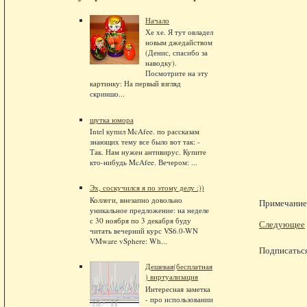
Начало
Хе хе. Я тут овладел
новым джедайством
(Денис, спасибо за
наводку).
Посмотрите на эту
картинку: На первый взгляд
скриншо...
шутка юмора
Intel купил McAfee. по рассказам
знающих тему все было вот так: -
Так. Нам нужен антивирус. Купите
кто-нибудь McAfee. Вечером: ...
Эх, соскучился я по этому делу :))
Коллеги, внезапно довольно
Примечание.
уникальное предложение: на неделе
с 30 ноября по 3 декабря буду
Следующее
читать вечерний курс VS6.0-WN
VMware vSphere: Wh...
Подписатьс
Дешевая(бесплатная
) виртуализация
Интересная заметка
- про использовании