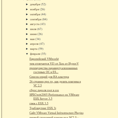
декабря
(52)
►
ноября
(26)
►
октября
(44)
►
сентября
(84)
►
августа
(43)
►
июля
(67)
►
июня
(26)
►
мая
(34)
►
апреля
(47)
►
марта
(59)
►
февраля
(35)
▼
Европейский VMworld
чем отличается VI3 от Xen от Hyper-V
преимущества паравиртуализованных
гостевых ОС в ES...
Список опций для HA кластера
26 страниц про то, как делать плагины к
VC 2.5
сброс пароля root в esx
SPECweb2005 Performance on VMware
ESX Server 3.5
глюк с ESX 3.5
Траблшутинг ESX 3i
Сайт VMware Virtual Infrustructure Plugins
первый сторонний плагин под VC2.5 -