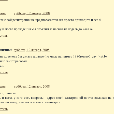
хаил
суббота, 12 января, 2008
 таковой регистрации не предполагается, вы просто приходите и все :)
у и место проведения мы объявим за несколько недель до часа Х.
етить
онимный
суббота, 12 января, 2008
на хотелось бы узнать заранее (по мылу например 1980romeo(_gav_)tut.by
йне заинтересован.
ан.
етить
хаил
суббота, 12 января, 2008
ан, отписал.
, и всем, у кого есть вопросы - адрес моей электронной почты выложен на
рос по мылу, чем захламлять комментарии.
етить