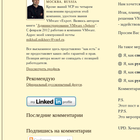
МОСКВА, RUSSIA
Нам хочется
Кроме званий VCP по четырем
поколениям продуктов этой
Итак, плани
компании, удостоен звания
решения VMw
VMware vExpert. Являюсь автором
- задейство
книги "
Администрирование VMware vSphere
".
С февраля 2012 работаю в компании VMware.
Просим Вас 
Адрес моей электронной почты
mikhail.mikheev@vm4.ru
.
На такое ме
Все высказанное здесь представлено “как есть” и
не предоставляет каких-либо гарантий и прав.
Я, как
сп
Позиция автора может не совпадать с позицией
работодателя.
Я, как
ру
Просмотреть профиль
Я, как
сп
Рекомендую
Я, как
ру
Официальный русскоязычный форум
.
Комментарии 
P.S.
Этот пост и
P.P.S.
Последние комментарии
Это меропри
UPD. Хочешь
Подпишись на комментарии
Сообщения