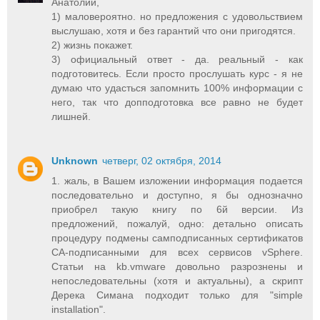
Анатолий,
1) маловероятно. но предложения с удовольствием
выслушаю, хотя и без гарантий что они пригодятся.
2) жизнь покажет.
3) официальный ответ - да. реальный - как
подготовитесь. Если просто прослушать курс - я не
думаю что удасться запомнить 100% информации с
него, так что допподготовка все равно не будет
лишней.
Unknown
четверг, 02 октября, 2014
1. жаль, в Вашем изложении информация подается
последовательно и доступно, я бы однозначно
приобрел такую книгу по 6й версии. Из
предложений, пожалуй, одно: детально описать
процедуру подмены самподписанных сертификатов
CA-подписанными для всех сервисов vSphere.
Статьи на kb.vmware довольно разрознены и
непоследовательны (хотя и актуальны), а скрипт
Дерека Симана подходит только для "simple
installation".