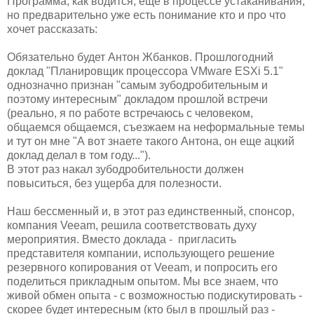
Программа, как водится, еще в процессе устаканивания,
но предварительно уже есть понимание кто и про что
хочет рассказать:
Обязательно будет Антон Жбанков. Прошлогодний
доклад "Планировщик процессора VMware ESXi 5.1"
однозначно признан "самым зубодробительным и
поэтому интересным" докладом прошлой встречи
(реально, я по работе встречаюсь с человеком,
общаемся общаемся, съезжаем на неформальные темы
и тут он мне "А вот знаете такого Антона, он еще ацкий
доклад делал в том году...").
В этот раз накал зубодробительности должен
повыситься, без ущерба для полезности.
Наш бессменный и, в этот раз единственный, спонсор,
компания Veeam, решила соответствовать духу
мероприятия. Вместо доклада - пригласить
представителя компании, использующего решение
резервного копирования от Veeam, и попросить его
поделиться прикладным опытом. Мы все знаем, что
живой обмен опыта - с возможностью подискутировать -
скорее будет интересным (кто был в прошлый раз -