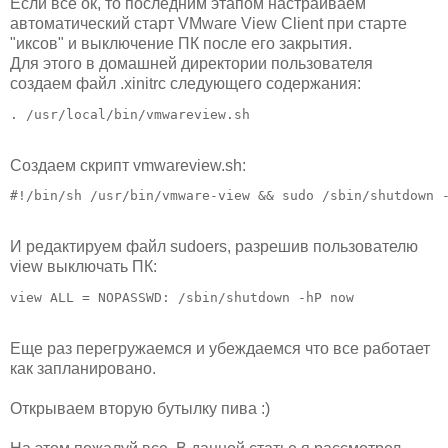
Если все ок, то последним этапом настраиваем
автоматический старт VMware View Client при старте
"иксов" и выключение ПК после его закрытия.
Для этого в домашней директории пользователя
создаем файл .xinitrc следующего содержания:
. /usr/local/bin/vmwareview.sh
Создаем скрипт vmwareview.sh:
#!/bin/sh /usr/bin/vmware-view && sudo /sbin/shutdown 
И редактируем файл sudoers, разрешив пользователю
view выключать ПК:
view ALL = NOPASSWD: /sbin/shutdown -hP now 
Еще раз перегружаемся и убеждаемся что все работает
как запланировано.
Открываем вторую бутылку пива :)