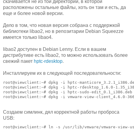
скачивается не из той директории, в которой
расположены остальные файлы, хоть он там и есть, да
еще и более новой версии.
Дело в том, что новая версия собрана с поддержкой
библиотеки libao2, но в репозитарии Debian Squeezze
имеется только libao4.
libao2 доступен в Debian Lenny. Если в вашем
дистрибутиве есть libao2, то можно использовать более
свежий пакет
hptc-rdesktop
.
Инсталлируем их в следующей последовательности:
root@viewclient:~# dpkg -i hptc-manticore_3.2.1_i386.de
root@viewclient:~# dpkg -i hptc-rdesktop_1.6.0-1.35_i38
root@viewclient:~# dpkg -i hptc-sudo-edit_0.1_i386.deb

root@viewclient:~# dpkg -i vmware-view-client_4.6.0-36
Создаем симлинк, дял корректной работы проброса
USB:
root@viewclient:~# ln -s /usr/lib/vmware/vmware-view-u