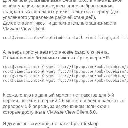
Для начала устанавливаем Debian 6.0.3 в минимальной
конфигурации, на последнем этапе выбрав помимо
стандартных системных утилит только ssh сервер (для
удаленного управление рабочей станцией).
Далее ставим "иксы" и дополнительные зависимости
VMware View Client:
root@viewclient:~# aptitude install xinit libqtgui4 li
А теперь приступаем к установке самого клиента.
Скачиваем необходимые пакеты с ftp сервера HP:
root@viewclient:~# wget ftp://ftp.hp.com/pub/tcdebian/p
root@viewclient:~# wget ftp://ftp.hp.com/pub/tcdebian/p
root@viewclient:~# wget ftp://ftp.hp.com/pub/tcdebian/p
root@viewclient:~# wget ftp://ftp.hp.com/pub/tcdebian/
К сожалению на данный момент нет пакетов для 5-й
версии, но клиент версии 4.6 может свободно работать с
сервером 5-й версии, за исключением новых фич,
которые доступны в VMware View Client 5.0.
Я думаю вы заметили что пакет hptc-rdesktop