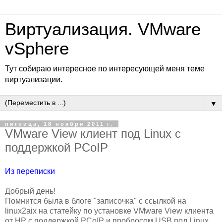
Виртуализация. VMware
vSphere
Тут собираю интересное по интересующей меня теме
виртуализации.
▼
пятница, 18 ноября 2011 г.
VMware View клиент под Linux c
поддержкой PCoIP
Из переписки
Добрый день!
Помнится была в блоге "записочка" с ссылкой на
linux2aix на статейку по установке VMware View клиента
от HP с поддержкой PCoIP и пробросом USB под Linux.