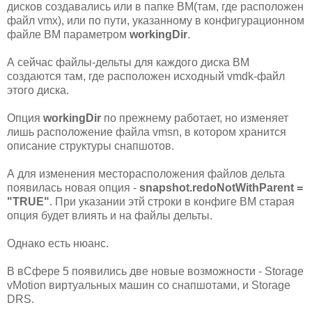
дисков создавались или в папке ВМ(там, где расположен
файл vmx), или по пути, указанному в конфигурационном
файле ВМ параметром
workingDir
.
А сейчас файлы-дельты для каждого диска ВМ
создаются там, где расположен исходный vmdk-файл
этого диска.
Опция
workingDir
по прежнему работает, но изменяет
лишь расположение файла vmsn, в котором хранится
описание структуры снапшотов.
А для изменения месторасположения файлов дельта
появилась новая опция -
snapshot.redoNotWithParent =
"TRUE"
. При указании этй строки в конфиге ВМ старая
опция будет влиять и на файлы дельты.
Однако есть нюанс.
В вСфере 5 появились две новые возможности - Storage
vMotion виртуальных машин со снапшотами, и Storage
DRS.