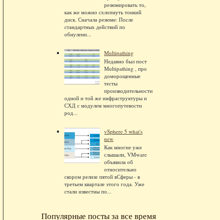
резюмировать то,
как же можно схлопнуть тонкий
диск. Сначала резюме: После
стандартных действий по
обнулени...
Multipathing
Недавно был пост
Multipathing , про
доморощенные
тесты
производительности
одной и той же инфраструктуры и
СХД с модулем многопутевости
род...
vSphere 5 what's
new
Как многие уже
слышали, VMware
объявила об
относительно
скором релизе пятой вСферы - в
третьем квартале этого года. Уже
стали известны по...
Популярные посты за все время