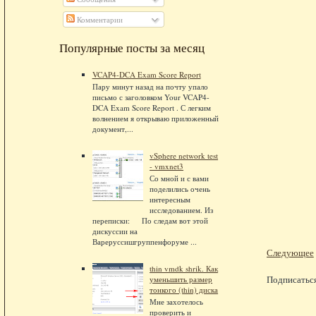
Комментарии
Популярные посты за месяц
VCAP4-DCA Exam Score Report
Пару минут назад на почту упало
письмо с заголовком Your VCAP4-
DCA Exam Score Report . С легким
волнением я открываю приложенный
документ,...
vSphere network test
- vmxnet3
Со мной и с вами
поделились очень
интересным
исследованием. Из
переписки: По следам вот этой
дискуссии на
Вареруссишгруппенфоруме ...
Следующее
thin vmdk shrik. Как
Подписатьс
уменьшить размер
тонкого (thin) диска
Мне захотелось
проверить и