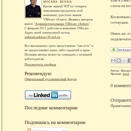
МОСКВА, RUSSIA
слоты на вт
Кроме званий VCP по четырем
поколениям продуктов этой
компании, удостоен звания
Косвенным с
VMware vExpert. Являюсь автором
сетевушек.
книги "
Администрирование VMware vSphere
".
С февраля 2012 работаю в компании VMware.
Адрес моей электронной почты
Опять же, е
mikhail.mikheev@vm4.ru
.
подключать
Все высказанное здесь представлено “как есть” и
не предоставляет каких-либо гарантий и прав.
Позиция автора может не совпадать с позицией
работодателя.
Просмотреть профиль
Автор:
Михаи
Рекомендую
Ярлыки:
esx4
Официальный русскоязычный форум
.
0 коммент
Отправит
Примечание.
Последние комментарии
Подпишись на комментарии
Сообщения