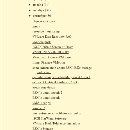
ноября
(14)
►
октября
(39)
►
сентября
(30)
▼
Нарузка на диск
vmug
resource monitoring
VMware Data Recovery FAQ
vSphere ports
PSOD, Purple Screen of Death
VMUG 2009 - 02.10.2009
Moscow's Distance VMotion
Long Distance VMotion
some information about ESX \ ESXi storage
and netw...
cpu utilization, co-scheduling esx 4 / esxi 4
esx \esxi 4 virtual hardware 7 pci
зачем мне бекап
ESX(i) vmdk shrink 2
ESX(i) vmdk shrink
vMA + scripts
vmxnet 3
vm perfomance problems resolution
iSCSI StarWind Software
VMware Fault Tolerance limitations
ESX(i) Storage