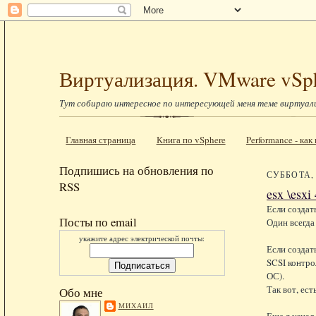
Виртуализация. VMware vSp
Тут собираю интересное по интересующей меня теме виртуал
Главная страница
Книга по vSphere
Performance - ка
Подпишись на обновления по
СУББОТА, 
RSS
esx \esxi
Если создат
Посты по email
Один всегда
укажите адрес электрической почты:
Если создат
SCSI контро
ОС).
Так вот, ес
Обо мне
МИХАИЛ
Еще я узнал 