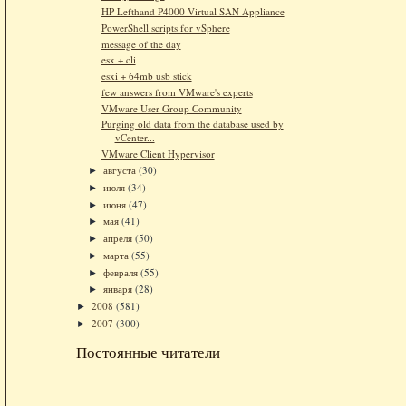
HP Lefthand P4000 Virtual SAN Appliance
PowerShell scripts for vSphere
message of the day
esx + cli
esxi + 64mb usb stick
few answers from VMware's experts
VMware User Group Community
Purging old data from the database used by
vCenter...
VMware Client Hypervisor
августа
(30)
►
июля
(34)
►
июня
(47)
►
мая
(41)
►
апреля
(50)
►
марта
(55)
►
февраля
(55)
►
января
(28)
►
2008
(581)
►
2007
(300)
►
Постоянные читатели