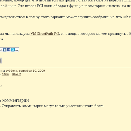
орой шине. Эта вторая PCI шина обладает функционалом горячей замены, на не
видетельством в пользу этого варианта может служить соображение, что usb 
сли мы используем
VMDirectPath I\O
, с помощью которого можем прокинуть в В
ся.
л
на
суббота, сентября 19, 2009
,
esxi4
,
how to
.:
ь комментарий
 Отправлять комментарии могут только участники этого блога.