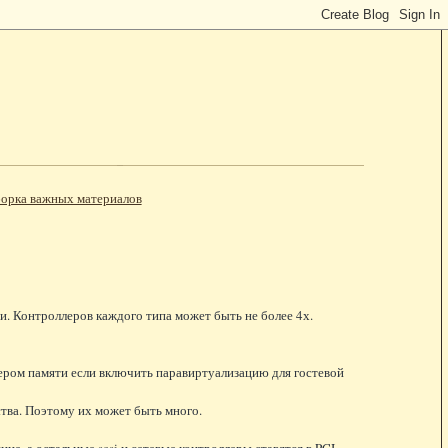
орка важных материалов
ми. Контроллеров каждого типа может быть не более 4х.
ллером памяти если включить паравиртуализацию для гостевой
йства. Поэтому их может быть много.
ине, а остальные scsi и сетевые контроллеры ставятся в PCI