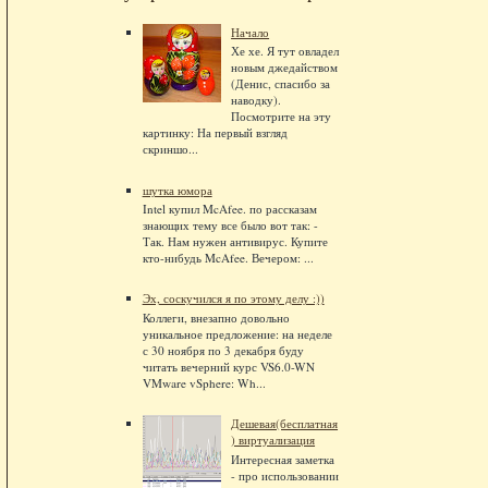
Начало
Хе хе. Я тут овладел
новым джедайством
(Денис, спасибо за
наводку).
Посмотрите на эту
картинку: На первый взгляд
скриншо...
шутка юмора
Intel купил McAfee. по рассказам
знающих тему все было вот так: -
Так. Нам нужен антивирус. Купите
кто-нибудь McAfee. Вечером: ...
Эх, соскучился я по этому делу :))
Коллеги, внезапно довольно
уникальное предложение: на неделе
с 30 ноября по 3 декабря буду
читать вечерний курс VS6.0-WN
VMware vSphere: Wh...
Дешевая(бесплатная
) виртуализация
Интересная заметка
- про использовании