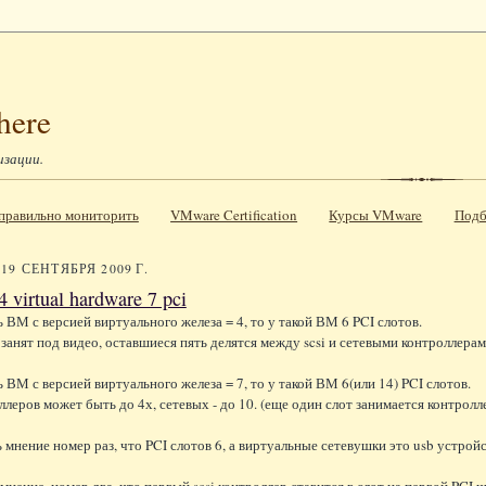
here
изации.
к правильно мониторить
VMware Certification
Курсы VMware
Подб
19 СЕНТЯБРЯ 2009 Г.
 4 virtual hardware 7 pci
ь ВМ с версией виртуального железа = 4, то у такой ВМ 6 PCI слотов.
 занят под видео, оставшиеся пять делятся между scsi и сетевыми контроллера
ь ВМ с версией виртуального железа = 7, то у такой ВМ 6(или 14) PCI слотов.
ллеров может быть до 4х, сетевых - до 10. (еще один слот занимается контро
ть мнение номер раз, что PCI слотов 6, а виртуальные сетевушки это usb устро
мнение, номер два, что первый scsi контроллер ставится в слот на первой PCI ш