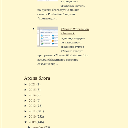
в продакшн-
среде(как, кстати,
по русски благозвучно можно
сказать Production? термин
"производст...
VMware Workstation
8 Network
В двойку лидеров
по известности
среди продуктов
VMware входит
программа VMware Workstation. Это
весьма эффективное средство
создания вир...
Архив блога
2021
(1)
►
2015
(5)
►
2014
(8)
►
2013
(9)
►
2012
(73)
►
2011
(301)
►
2010
(252)
►
2009
(446)
▼
декабря
(23)
►