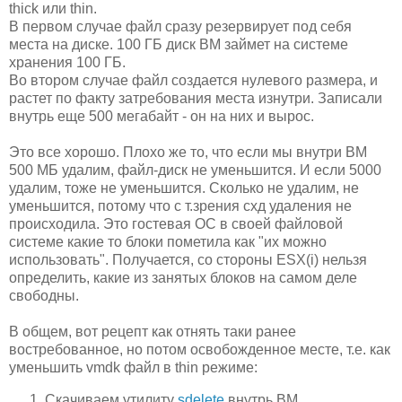
thick или thin.
В первом случае файл сразу резервирует под себя
места на диске. 100 ГБ диск ВМ займет на системе
хранения 100 ГБ.
Во втором случае файл создается нулевого размера, и
растет по факту затребования места изнутри. Записали
внутрь еще 500 мегабайт - он на них и вырос.
Это все хорошо. Плохо же то, что если мы внутри ВМ
500 МБ удалим, файл-диск не уменьшится. И если 5000
удалим, тоже не уменьшится. Сколько не удалим, не
уменьшится, потому что с т.зрения схд удаления не
происходила. Это гостевая ОС в своей файловой
системе какие то блоки пометила как "их можно
использовать". Получается, со стороны ESX(i) нельзя
определить, какие из занятых блоков на самом деле
свободны.
В общем, вот рецепт как отнять таки ранее
востребованное, но потом освобожденное месте, т.е. как
уменьшить vmdk файл в thin режиме:
Скачиваем утилиту
sdelete
внутрь ВМ.