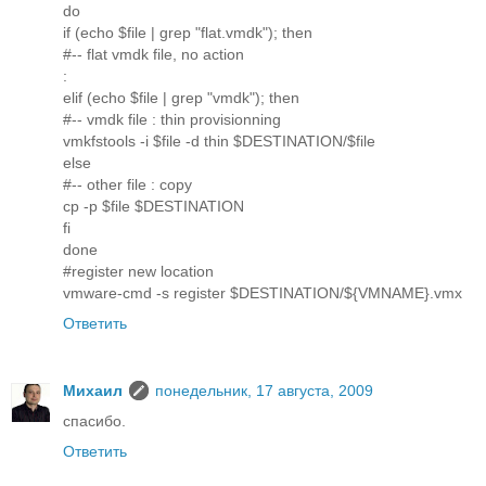
do
if (echo $file | grep "flat.vmdk"); then
#-- flat vmdk file, no action
:
elif (echo $file | grep "vmdk"); then
#-- vmdk file : thin provisionning
vmkfstools -i $file -d thin $DESTINATION/$file
else
#-- other file : copy
cp -p $file $DESTINATION
fi
done
#register new location
vmware-cmd -s register $DESTINATION/${VMNAME}.vmx
Ответить
Михаил
понедельник, 17 августа, 2009
спасибо.
Ответить