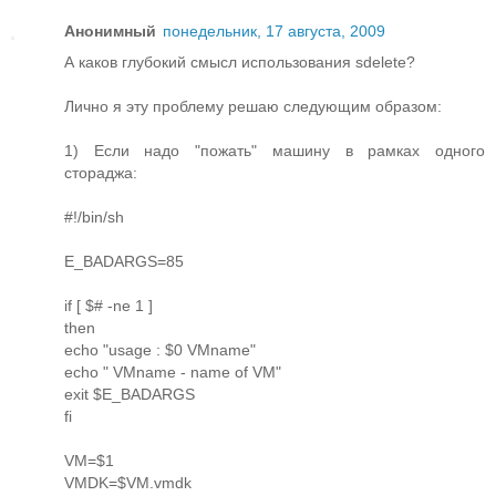
Анонимный
понедельник, 17 августа, 2009
А каков глубокий смысл использования sdelete?
Лично я эту проблему решаю следующим образом:
1) Если надо "пожать" машину в рамках одного
стораджа:
#!/bin/sh
E_BADARGS=85
if [ $# -ne 1 ]
then
echo "usage : $0 VMname"
echo " VMname - name of VM"
exit $E_BADARGS
fi
VM=$1
VMDK=$VM.vmdk