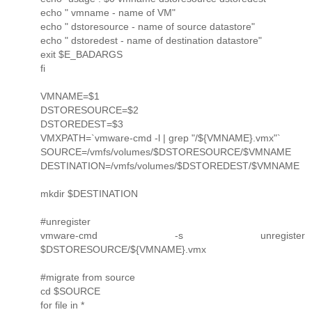
echo " vmname - name of VM"
echo " dstoresource - name of source datastore"
echo " dstoredest - name of destination datastore"
exit $E_BADARGS
fi
VMNAME=$1
DSTORESOURCE=$2
DSTOREDEST=$3
VMXPATH=`vmware-cmd -l | grep "/${VMNAME}.vmx"`
SOURCE=/vmfs/volumes/$DSTORESOURCE/$VMNAME
DESTINATION=/vmfs/volumes/$DSTOREDEST/$VMNAME
mkdir $DESTINATION
#unregister
vmware-cmd -s unregister
$DSTORESOURCE/${VMNAME}.vmx
#migrate from source
cd $SOURCE
for file in *