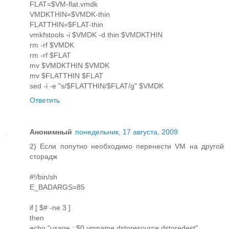
FLAT=$VM-flat.vmdk
VMDKTHIN=$VMDK-thin
FLATTHIN=$FLAT-thin
vmkfstools -i $VMDK -d thin $VMDKTHIN
rm -rf $VMDK
rm -rf $FLAT
mv $VMDKTHIN $VMDK
mv $FLATTHIN $FLAT
sed -i -e "s/$FLATTHIN/$FLAT/g" $VMDK
Ответить
Анонимный
понедельник, 17 августа, 2009
2) Если попутно необходимо перенести VM на другой
сторадж
#!/bin/sh
E_BADARGS=85
if [ $# -ne 3 ]
then
echo "usage : $0 vmname dstoresource dstoredest"