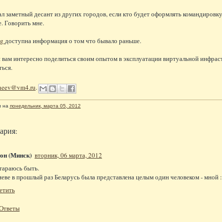
л заметный десант из других городов, если кто будет оформлять командировку 
е. Говорить мне.
ug
доступна информация о том что бывало раньше.
и вам интересно поделиться своим опытом в эксплуатации виртуальной инфраст
ься.
kheev@vm4.ru
.
л
на
понедельник, марта 05, 2012
ария:
он (Минск)
вторник, 06 марта, 2012
тараюсь быть.
иеве в прошлый раз Беларусь была представлена целым один человеком - мной :
етить
Ответы