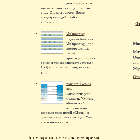
резюмировать то,
как же можно схлопнуть тонкий
диск. Сначала резюме: После
стандартных действий по
обнулени...
От
Multipathing
Недавно был пост
Ми
Multipathing , про
доморощенные
Мих
тесты
Оче
производительности
обс
одной и той же инфраструктуры и
СХД с модулем многопутевости
Жду
род...
Отв
vSphere 5 what's
new
Как многие уже
слышали, VMware
объявила об
относительно
скором релизе пятой вСферы - в
третьем квартале этого года. Уже
стали известны по...
Популярные посты за все время