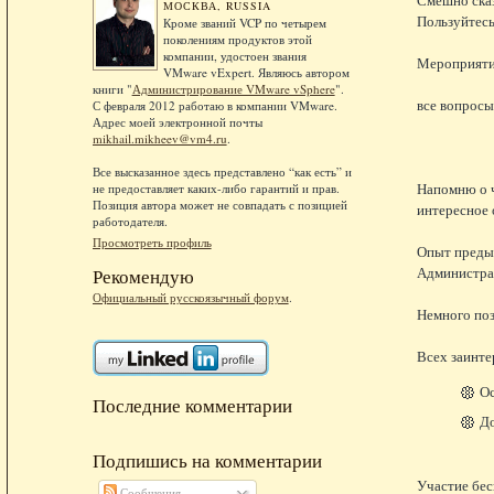
МОСКВА, RUSSIA
Пользуйтесь
Кроме званий VCP по четырем
поколениям продуктов этой
компании, удостоен звания
Мероприятие
VMware vExpert. Являюсь автором
книги "
Администрирование VMware vSphere
".
все вопросы
С февраля 2012 работаю в компании VMware.
Адрес моей электронной почты
mikhail.mikheev@vm4.ru
.
Все высказанное здесь представлено “как есть” и
Напомню о ч
не предоставляет каких-либо гарантий и прав.
Позиция автора может не совпадать с позицией
интересное 
работодателя.
Просмотреть профиль
Опыт предыд
Администрат
Рекомендую
Официальный русскоязычный форум
.
Немного поз
Всех заинте
Ос
Последние комментарии
До
Подпишись на комментарии
Участие бес
Сообщения