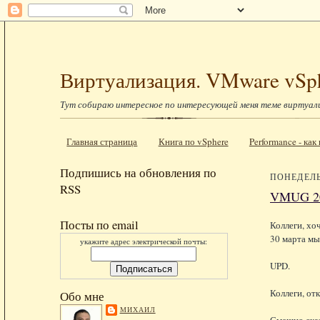
Виртуализация. VMware vSp
Тут собираю интересное по интересующей меня теме виртуал
Главная страница
Книга по vSphere
Performance - ка
Подпишись на обновления по
ПОНЕДЕЛЬ
RSS
VMUG 2
Посты по email
Коллеги, хо
30 марта мы
укажите адрес электрической почты:
UPD.
Коллеги, от
Обо мне
МИХАИЛ
Смешно сказ