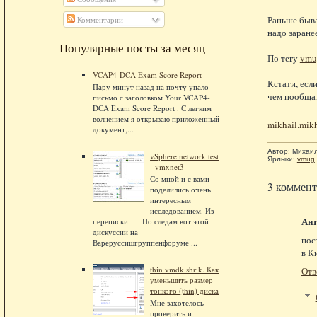
Раньше быва
Комментарии
надо заране
Популярные посты за месяц
По тегу
vm
VCAP4-DCA Exam Score Report
Кстати, есл
Пару минут назад на почту упало
чем пообщат
письмо с заголовком Your VCAP4-
DCA Exam Score Report . С легким
волнением я открываю приложенный
mikhail.mi
документ,...
Автор:
Михаи
vSphere network test
Ярлыки:
vmug
- vmxnet3
Со мной и с вами
3 коммент
поделились очень
интересным
исследованием. Из
Ант
переписки: По следам вот этой
дискуссии на
пос
Вареруссишгруппенфоруме ...
в К
thin vmdk shrik. Как
Отв
уменьшить размер
тонкого (thin) диска
Мне захотелось
проверить и