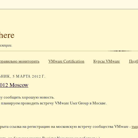
here
изации.
к правильно мониторить
VMware Certification
Курсы VMware
Подб
НИК, 5 МАРТА 2012 Г.
012 Moscow
чу сообщить хорошую новость.
 планируем проводить встречу VMware User Group в Москве.
крыта ссылка на регистрацию на московскую встречу сообщества VMware -
ты
ать, но большая кнопка Register Now пока не работает :-)