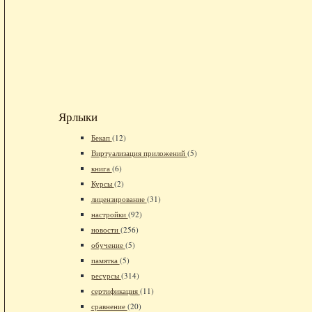
Ярлыки
Бекап
(12)
Виртуализация приложений
(5)
книга
(6)
Курсы
(2)
лицензирование
(31)
настройки
(92)
новости
(256)
обучение
(5)
памятка
(5)
ресурсы
(314)
сертификация
(11)
сравнение
(20)