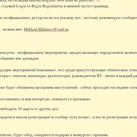
 ссылкой Login to Begin Registration в нижней части страницы.
 неофициальное, ресурсов на его рекламу нет - поэтому рекомендую сообщит
 - велкам мне.
Mikhail.Mikheev@vm4.ru
.
ем речь - неофициальное мероприятие, предполагающее определенное количе
общение вне докладов.
ущих мероприятий показывает, что среди присутствующих обязательно отыщу
оры с опытом, инженеры, архитекторы, руководители ИТ - лично я каждый раз 
же будет объявлена программа выступлений - сейчас проходят последние согл
ресованных (а вам интересно, поверьте) я призываю:
вободить 30 марта от других дел.
ждаться начала регистрации (я сообщу чуть позже) - и после регистрации п
платно, будет обед, ожидаются подарки и конкурсы с призами.