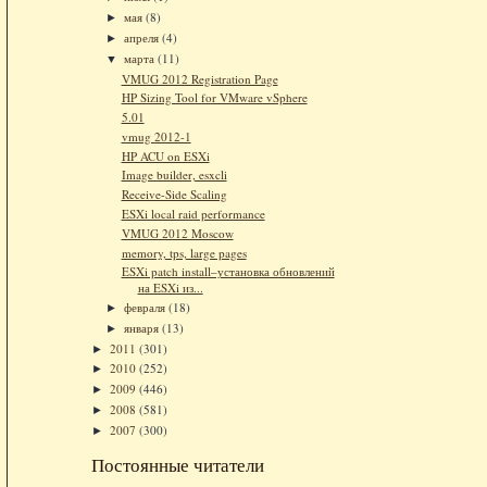
мая
(8)
►
апреля
(4)
►
марта
(11)
▼
VMUG 2012 Registration Page
HP Sizing Tool for VMware vSphere
5.01
vmug 2012-1
HP ACU on ESXi
Image builder, esxcli
Receive-Side Scaling
ESXi local raid performance
VMUG 2012 Moscow
memory, tps, large pages
ESXi patch install–установка обновлений
на ESXi из...
февраля
(18)
►
января
(13)
►
2011
(301)
►
2010
(252)
►
2009
(446)
►
2008
(581)
►
2007
(300)
►
Постоянные читатели