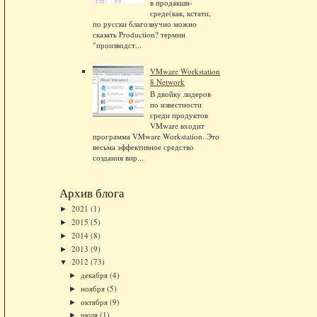
в продакшн-
среде(как, кстати,
по русски благозвучно можно
сказать Production? термин
"производст...
VMware Workstation
8 Network
В двойку лидеров
по известности
среди продуктов
VMware входит
программа VMware Workstation. Это
весьма эффективное средство
создания вир...
Архив блога
2021
(1)
►
2015
(5)
►
2014
(8)
►
2013
(9)
►
2012
(73)
▼
декабря
(4)
►
ноября
(5)
►
октября
(9)
►
июля
(1)
►