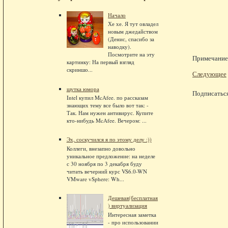
Начало
Хе хе. Я тут овладел
новым джедайством
(Денис, спасибо за
наводку).
Посмотрите на эту
Примечание.
картинку: На первый взгляд
скриншо...
Следующее
шутка юмора
Подписатьс
Intel купил McAfee. по рассказам
знающих тему все было вот так: -
Так. Нам нужен антивирус. Купите
кто-нибудь McAfee. Вечером: ...
Эх, соскучился я по этому делу :))
Коллеги, внезапно довольно
уникальное предложение: на неделе
с 30 ноября по 3 декабря буду
читать вечерний курс VS6.0-WN
VMware vSphere: Wh...
Дешевая(бесплатная
) виртуализация
Интересная заметка
- про использовании