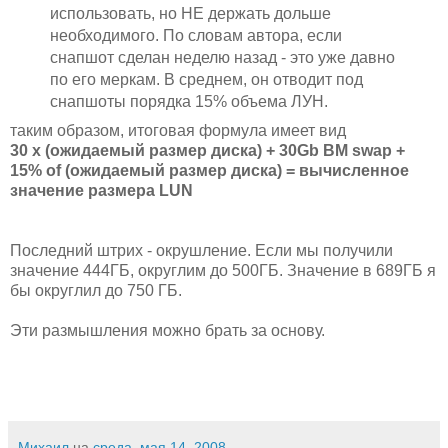
использовать, но НЕ держать дольше
необходимого. По словам автора, если
снапшот сделан неделю назад - это уже давно
по его меркам. В среднем, он отводит под
снапшоты порядка 15% объема ЛУН.
таким образом, итоговая формула имеет вид
30 x (ожидаемый размер диска) + 30Gb ВМ swap +
15% of (
ожидаемый размер диска
) = вычисленное
значение размера LUN
Последний штрих - окрушление. Если мы получили
значение 444ГБ, округлим до 500ГБ. Значение в 689ГБ я
бы округлил до 750 ГБ.
Эти размышления можно брать за основу.
Михаил
на
среда, мая 14, 2008