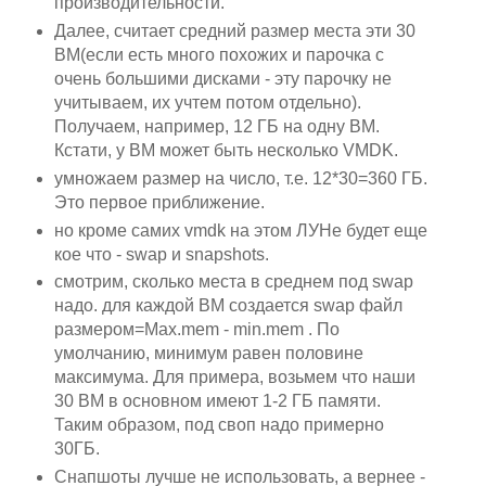
производительности.
Далее, считает средний размер места эти 30
ВМ(если есть много похожих и парочка с
очень большими дисками - эту парочку не
учитываем, их учтем потом отдельно).
Получаем, например, 12 ГБ на одну ВМ.
Кстати, у ВМ может быть несколько VMDK.
умножаем размер на число, т.е. 12*30=360 ГБ.
Это первое приближение.
но кроме самих vmdk на этом ЛУНе будет еще
кое что - swap и snapshots.
смотрим, сколько места в среднем под swap
надо. для каждой ВМ создается swap файл
размером=Max.mem - min.mem . По
умолчанию, минимум равен половине
максимума. Для примера, возьмем что наши
30 ВМ в основном имеют 1-2 ГБ памяти.
Таким образом, под своп надо примерно
30ГБ.
Снапшоты лучше не использовать, а вернее -